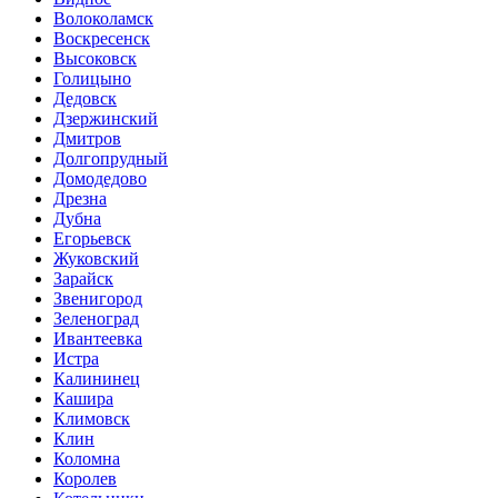
Волоколамск
Воскресенск
Высоковск
Голицыно
Дедовск
Дзержинский
Дмитров
Долгопрудный
Домодедово
Дрезна
Дубна
Егорьевск
Жуковский
Зарайск
Звенигород
Зеленоград
Ивантеевка
Истра
Калининец
Кашира
Климовск
Клин
Коломна
Королев