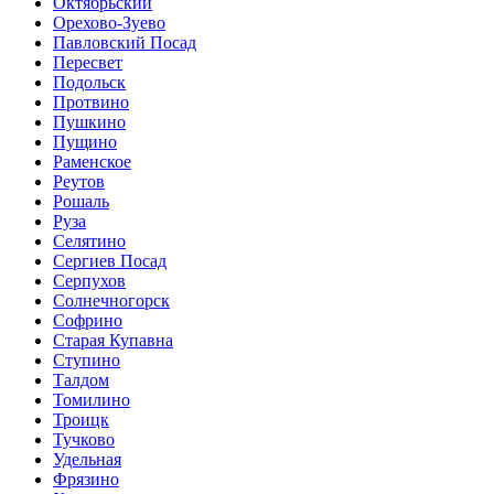
Октябрьский
Орехово-Зуево
Павловский Посад
Пересвет
Подольск
Протвино
Пушкино
Пущино
Раменское
Реутов
Рошаль
Руза
Селятино
Сергиев Посад
Серпухов
Солнечногорск
Софрино
Старая Купавна
Ступино
Талдом
Томилино
Троицк
Тучково
Удельная
Фрязино