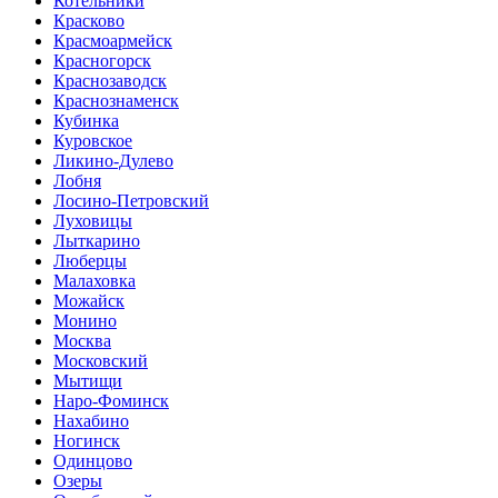
Котельники
Красково
Красмоармейск
Красногорск
Краснозаводск
Краснознаменск
Кубинка
Куровское
Ликино-Дулево
Лобня
Лосино-Петровский
Луховицы
Лыткарино
Люберцы
Малаховка
Можайск
Монино
Москва
Московский
Мытищи
Наро-Фоминск
Нахабино
Ногинск
Одинцово
Озеры