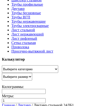
Швеллер стальной
Трубы профильные
Двутавр
Трубы бесшовные
Трубы ВГП
Трубы нержавеющие
Трубы электросварные
Лист стальной
Лист нержавеющий
Лист рифленый
Сетка стальная
Проволока
Просечно-вытяжной лист
Калькулятор
Килограммы:
Метры:
Главная
/
Двутавр
/
Двутавр стальной 24ДБ1