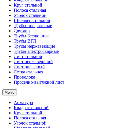
Круг стальной
Полоса стальная
Уголок стальной
Швеллер стальной
Трубы профильные
Двутавр
Трубы бесшовные
Трубы ВГП
Трубы нержавеющие
Трубы электросварные
Лист стальной
Лист нержавеющий
Лист рифленый
Сетка стальная
Проволока
Просечно-вытяжной лист
Меню
Арматура
Квадрат стальной
Круг стальной
Полоса стальная
Уголок стальной